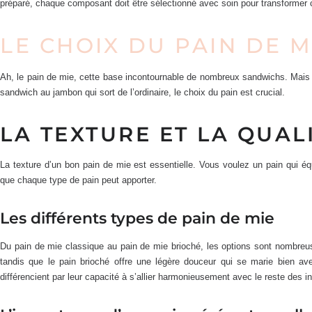
préparé, chaque composant doit être sélectionné avec soin pour transformer 
LE CHOIX DU PAIN DE M
Ah, le pain de mie, cette base incontournable de nombreux sandwichs. Mais t
sandwich au jambon qui sort de l’ordinaire, le choix du pain est crucial.
LA TEXTURE ET LA QUAL
La texture d’un bon pain de mie est essentielle. Vous voulez un pain qui équi
que chaque type de pain peut apporter.
Les différents types de pain de mie
Du pain de mie classique au pain de mie brioché, les options sont nombre
tandis que le pain brioché offre une légère douceur qui se marie bien av
différencient par leur capacité à s’allier harmonieusement avec le reste des 