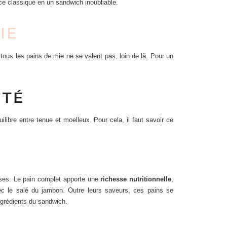
ce classique en un sandwich inoubliable.
IE
ous les pains de mie ne se valent pas, loin de là. Pour un
ITÉ
libre entre tenue et moelleux. Pour cela, il faut savoir ce
uses. Le pain complet apporte une
richesse nutritionnelle
,
ec le salé du jambon. Outre leurs saveurs, ces pains se
ingrédients du sandwich.